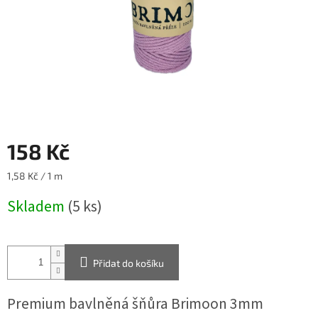
158 Kč
Měrná
1,58 Kč / 1 m
cena:
Skladem
(5 ks)
Přidat do košíku
Premium bavlněná šňůra Brimoon 3mm