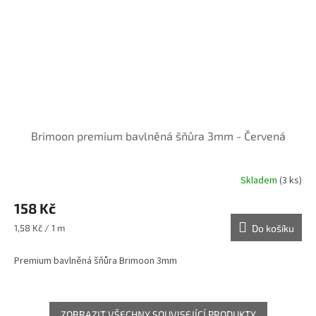
Brimoon premium bavlněná šňůra 3mm - Červená
Skladem
(3 ks)
158 Kč
Měrná
1,58 Kč / 1 m
Do košíku
cena:
Premium bavlněná šňůra Brimoon 3mm
ZOBRAZIT VŠECHNY SOUVISEJÍCÍ PRODUKTY