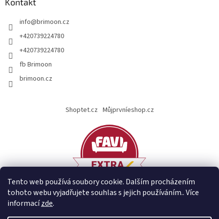
Kontakt
info
@
brimoon.cz
+420739224780
+420739224780
fb Brimoon
brimoon.cz
Shoptet.cz
Můjprvníeshop.cz
Tento web používá soubory cookie. Dalším procházením
tohoto webu vyjadřujete souhlas s jejich používáním.. Více
informací
zde
.