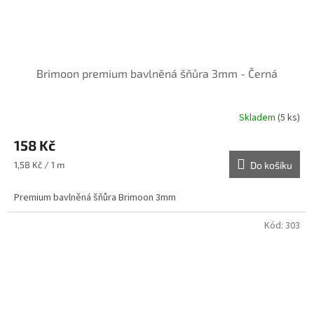
Brimoon premium bavlněná šňůra 3mm - Černá
Skladem
(5 ks)
158 Kč
Měrná
1,58 Kč / 1 m
Do košíku
cena:
Premium bavlněná šňůra Brimoon 3mm
Kód:
303