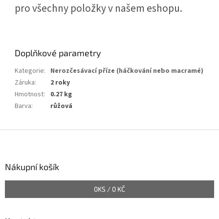
pro všechny položky v našem eshopu.
Doplňkové parametry
Kategorie
:
Nerozčesávací příze (háčkování nebo macramé)
Záruka
:
2 roky
Hmotnost
:
0.27 kg
Barva
:
růžová
Z
á
p
a
Nákupní košík
t
í
0
KS /
0 KČ