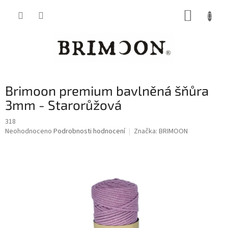
Přejít
NÁKUP
na
obsah
KOŠÍK
Brimoon premium bavlněná šňůra
3mm - Starorůžová
318
Průměrné
Neohodnoceno
Podrobnosti hodnocení
Značka:
BRIMOON
hodnocení
produktu
je
0,0
z
5
hvězdiček.