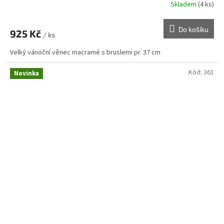
R
Skladem
(4 ks)
M
Do košíku
925 Kč
/ ks
A
Velký vánoční věnec macramé s bruslemi pr. 37 cm
Kód:
361
Novinka