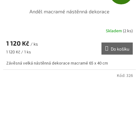
D
Anděl macramé nástěnná dekorace
A
R
Skladem
(2 ks)
M
1 120 Kč
/ ks
Do košíku
A
Měrná
1 120 Kč / 1 ks
cena:
Závěsná velká nástěnná dekorace macramé 65 x 40 cm
Kód:
326