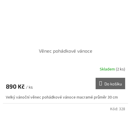
Věnec pohádkové vánoce
Skladem
(2 ks)
Do košíku
890 Kč
/ ks
Velký vánoční věnec pohádkové vánoce macramé průměr 30 cm
Kód:
328