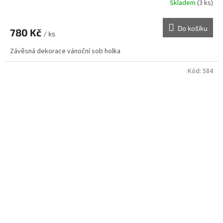
Skladem
(3 ks)
Do košíku
780 Kč
/ ks
Závěsná dekorace vánoční sob holka
Kód:
584