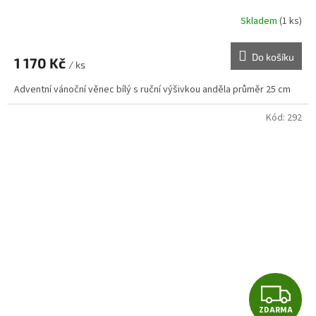
Skladem
(1 ks)
Do košíku
1 170 Kč
/ ks
Adventní vánoční věnec bílý s ruční výšivkou anděla průměr 25 cm
Kód:
292
Z
ZDARMA