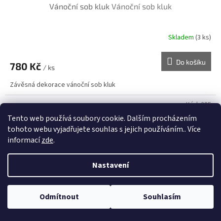
Vánoční sob kluk
Vánoční sob kluk
Skladem
(3 ks)
Do košíku
780 Kč
/ ks
Závěsná dekorace vánoční sob kluk
Kód:
285
Tento web používá soubory cookie. Dalším procházením
tohoto webu vyjadřujete souhlas s jejich používáním.. Více
informací
zde
.
Nastavení
Odmítnout
Souhlasím