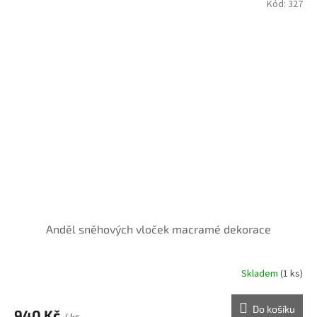
Kód:
327
Anděl sněhových vloček macramé dekorace
Skladem
(1 ks)
Do košíku
940 Kč
/ ks