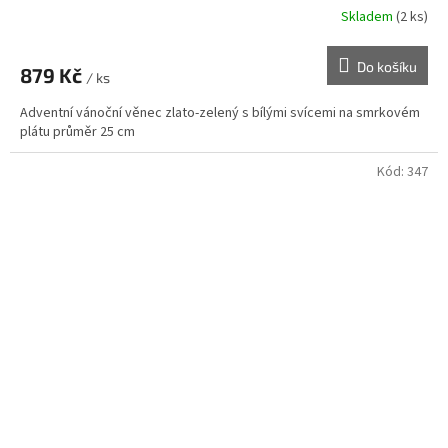
Skladem
(2 ks)
Průměrné
hodnocení
produktu
Do košíku
879 Kč
je
/ ks
5,0
Adventní vánoční věnec zlato-zelený s bílými svícemi na smrkovém
z
plátu průměr 25 cm
5
hvězdiček.
Kód:
347