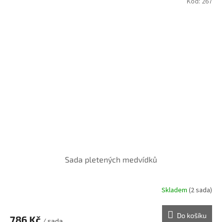
Kód:
267
Sada pletených medvídků
Skladem
(2 sada)
Do košíku
786 Kč
/ sada