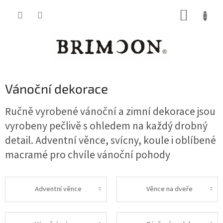
Přejít
NÁKUP
na
obsah
KOŠÍK
Vánoční dekorace
Ručně vyrobené vánoční a zimní dekorace jsou
vyrobeny pečlivě s ohledem na každý drobný
detail. Adventní věnce, svícny, koule i oblíbené
macramé pro chvíle vánoční pohody
Adventní věnce
Věnce na dveře