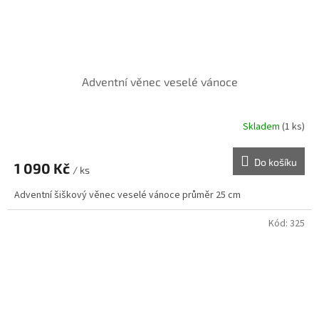
Adventní věnec veselé vánoce
Skladem
(1 ks)
Průměrné
hodnocení
produktu
Do košíku
1 090 Kč
je
/ ks
5,0
Adventní šiškový věnec veselé vánoce průměr 25 cm
z
5
hvězdiček.
Kód:
325