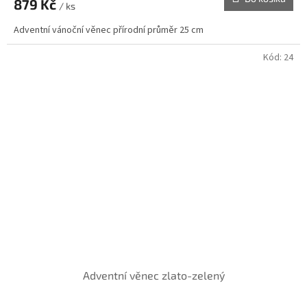
879 Kč
je
/ ks
5,0
Adventní vánoční věnec přírodní průměr 25 cm
z
5
hvězdiček.
Kód:
24
Adventní věnec zlato-zelený