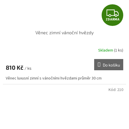
Z
ZDARMA
D
Věnec zimní vánoční hvězdy
A
R
Skladem
(1 ks)
M
Do košíku
810 Kč
/ ks
A
Věnec luxusní zimní s vánočními hvězdami průměr 30 cm
Kód:
210