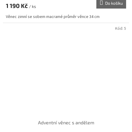
Do košíku
1 190 Kč
/ ks
A
Věnec zimní se sobem macramé průměr věnce 34 cm
Kód:
5
Adventní věnec s andělem