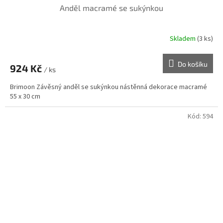
Anděl macramé se sukýnkou
Skladem
(3 ks)
Do košíku
924 Kč
/ ks
Brimoon Závěsný anděl se sukýnkou nástěnná dekorace macramé
55 x 30 cm
Kód:
594