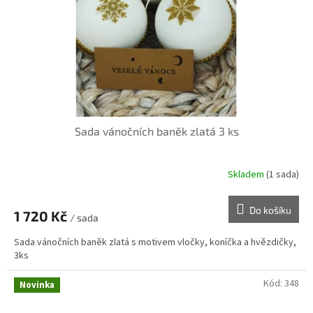
Sada vánočních baněk zlatá 3 ks
Skladem
(1 sada)
Do košíku
1 720 Kč
/ sada
Sada vánočních baněk zlatá s motivem vločky, koníčka a hvězdičky,
3ks
Kód:
348
Novinka