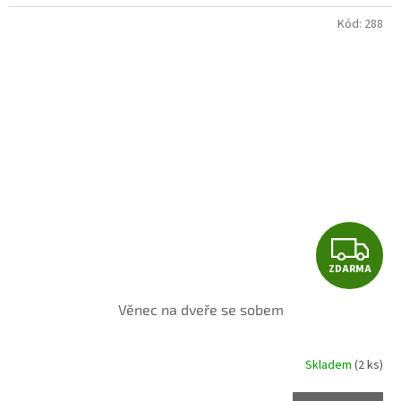
Kód:
288
Z
ZDARMA
D
Věnec na dveře se sobem
A
R
Skladem
(2 ks)
M