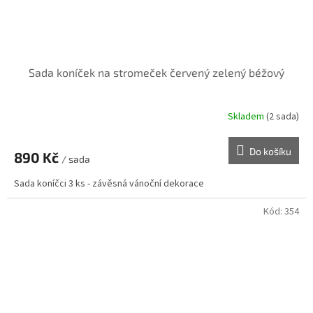
Sada koníček na stromeček červený zelený béžový
Skladem
(2 sada)
Do košíku
890 Kč
/ sada
Sada koníčci 3 ks - závěsná vánoční dekorace
Kód:
354