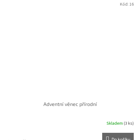
Kód:
16
Adventní věnec přírodní
Skladem
(3 ks)
Průměrné
hodnocení
produktu
Do košíku