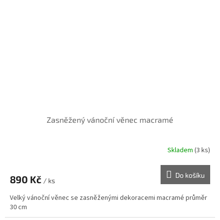
Zasněžený vánoční věnec macramé
Skladem
(3 ks)
Do košíku
890 Kč
/ ks
Velký vánoční věnec se zasněženými dekoracemi macramé průměr
30 cm