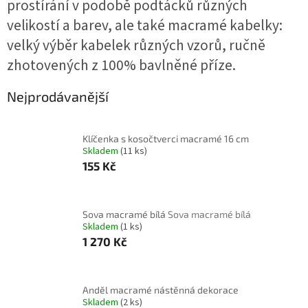
prostírání v podobě podtácků různých
velikostí a barev, ale také macramé kabelky:
velký výběr kabelek různých vzorů, ručně
zhotovených z 100% bavlněné příze.
Nejprodávanější
Klíčenka s kosočtverci macramé 16 cm
Skladem
(11 ks)
155 Kč
Sova macramé bílá
Sova macramé bílá
Skladem
(1 ks)
1 270 Kč
Anděl macramé nástěnná dekorace
Skladem
(2 ks)