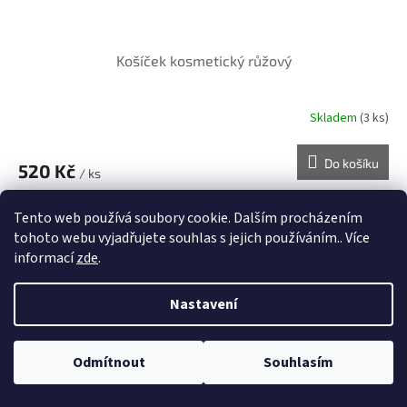
Košíček kosmetický růžový
Skladem
(3 ks)
Do košíku
520 Kč
/ ks
Košíček macramé růžový 12 cm
Tento web používá soubory cookie. Dalším procházením
tohoto webu vyjadřujete souhlas s jejich používáním.. Více
Kód:
245/BEZ
informací
zde
.
Nastavení
Odmítnout
Souhlasím