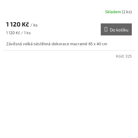
R
Skladem
(2 ks)
M
1 120 Kč
/ ks
Do košíku
A
Měrná
1 120 Kč / 1 ks
cena:
Závěsná velká nástěnná dekorace macramé 65 x 40 cm
Kód:
325