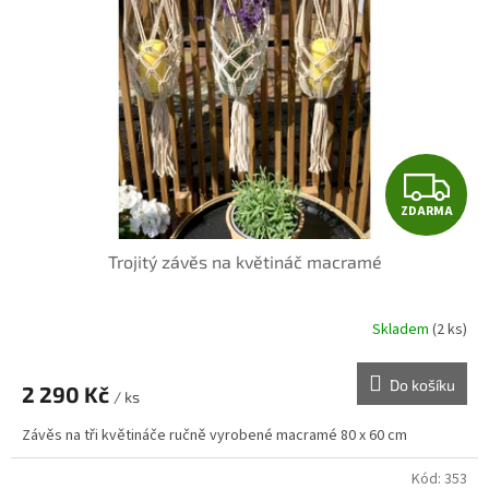
Z
ZDARMA
D
Trojitý závěs na květináč macramé
A
R
Skladem
(2 ks)
M
Do košíku
2 290 Kč
/ ks
A
Závěs na tři květináče ručně vyrobené macramé 80 x 60 cm
Kód:
353