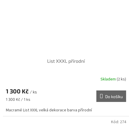
List XXXL přírodní
Skladem
(2 ks)
1 300 Kč
/ ks
Do košíku
Měrná
1 300 Kč / 1 ks
cena:
Macramé List XXXL velká dekorace barva přírodní
Kód:
274