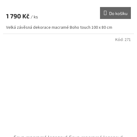
Do košíku
1 790 Kč
/ ks
Velká závěsná dekorace macramé Boho touch 100 x 80 cm
Kód:
271