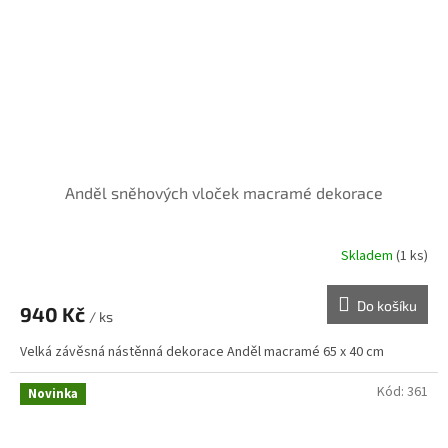
Anděl sněhových vloček macramé dekorace
Skladem
(1 ks)
Do košíku
940 Kč
/ ks
Velká závěsná nástěnná dekorace Anděl macramé 65 x 40 cm
Kód:
361
Novinka