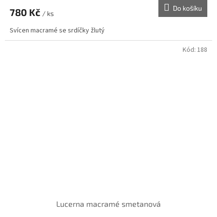
Do košíku
780 Kč
/ ks
Svícen macramé se srdíčky žlutý
Kód:
188
Lucerna macramé smetanová