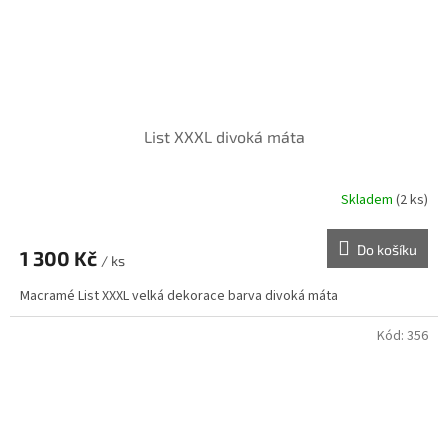
List XXXL divoká máta
Skladem
(2 ks)
Do košíku
1 300 Kč
/ ks
Macramé List XXXL velká dekorace barva divoká máta
Kód:
356