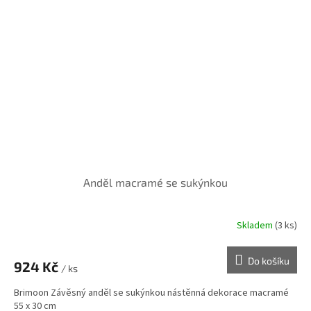
Anděl macramé se sukýnkou
Skladem
(3 ks)
Do košíku
924 Kč
/ ks
Brimoon Závěsný anděl se sukýnkou nástěnná dekorace macramé
55 x 30 cm