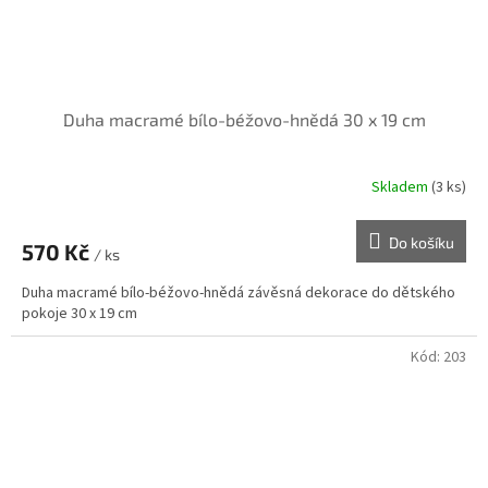
Duha macramé bílo-béžovo-hnědá 30 x 19 cm
Skladem
(3 ks)
Do košíku
570 Kč
/ ks
Duha macramé bílo-béžovo-hnědá závěsná dekorace do dětského
pokoje 30 x 19 cm
Kód:
203