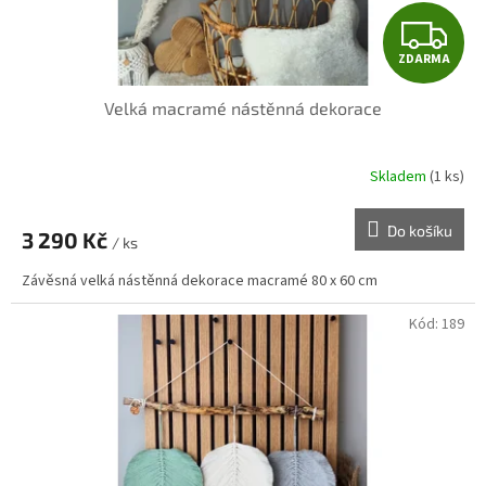
t
Z
ů
ZDARMA
D
Velká macramé nástěnná dekorace
A
R
Skladem
(1 ks)
M
Do košíku
3 290 Kč
/ ks
A
Závěsná velká nástěnná dekorace macramé 80 x 60 cm
Kód:
189