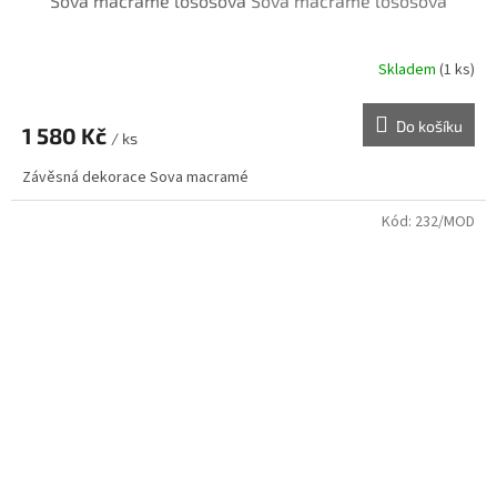
Sova macramé lososová
Sova macramé lososová
Skladem
(1 ks)
Do košíku
1 580 Kč
/ ks
Závěsná dekorace Sova macramé
Kód:
232/MOD