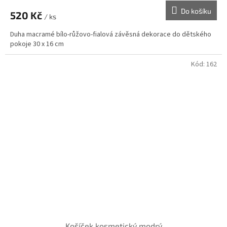
Do košíku
520 Kč
/ ks
Duha macramé bílo-růžovo-fialová závěsná dekorace do dětského
pokoje 30 x 16 cm
Kód:
162
Košíček kosmetický modrý