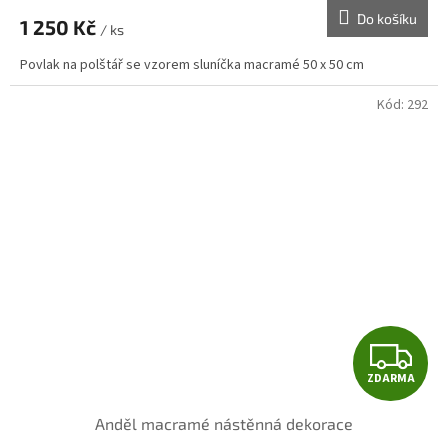
Do košíku
1 250 Kč
/ ks
Povlak na polštář se vzorem sluníčka macramé 50 x 50 cm
Kód:
292
Z
ZDARMA
D
Anděl macramé nástěnná dekorace
A