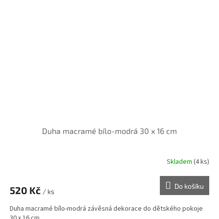
Duha macramé bílo-modrá 30 x 16 cm
Skladem
(4 ks)
Do košíku
520 Kč
/ ks
Duha macramé bílo-modrá závěsná dekorace do dětského pokoje
30 x 16 cm