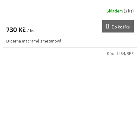
Skladem
(3 ks)
Do košíku
730 Kč
/ ks
Lucerna macramé smetanová
Kód:
1484/BEZ