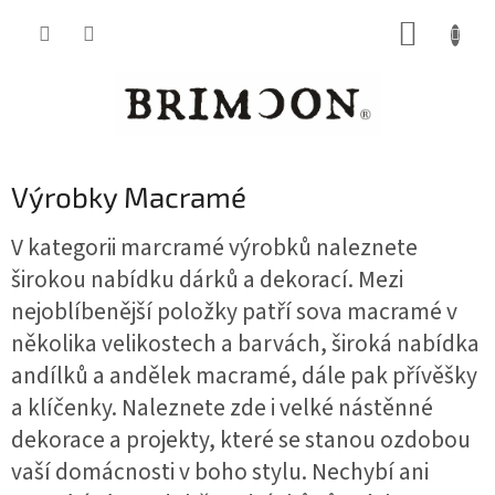
Přejít
NÁKUP
na
obsah
KOŠÍK
Výrobky Macramé
V kategorii marcramé výrobků naleznete
širokou nabídku dárků a dekorací. Mezi
nejoblíbenější položky patří sova macramé v
několika velikostech a barvách, široká nabídka
andílků a andělek macramé, dále pak přívěšky
a klíčenky. Naleznete zde i velké nástěnné
dekorace a projekty, které se stanou ozdobou
vaší domácnosti v boho stylu. Nechybí ani