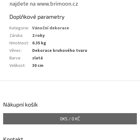
najdete na www.brimoon.cz
Doplňkové parametry
Kategorie
:
Vánoční dekorace
Záruka
:
2 roky
Hmotnost
:
0.35 kg
Věnec
:
Dekorace kruhového tvaru
Barva
:
zlatá
Velikost
:
30 cm
Z
á
p
a
Nákupní košík
t
í
0
KS /
0 KČ
Kontakt