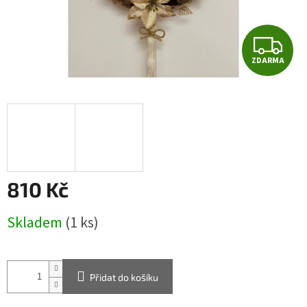
Z
ZDARMA
D
A
R
M
A
810 Kč
Měrná
Skladem
(1 ks)
cena:
Přidat do košíku