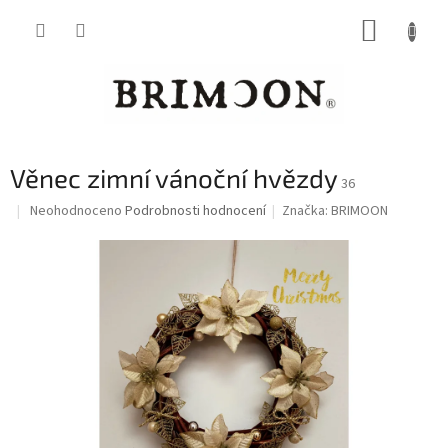
Přejít
NÁKUP
na
obsah
KOŠÍK
Věnec zimní vánoční hvězdy
36
Průměrné
Neohodnoceno
Podrobnosti hodnocení
Značka:
BRIMOON
hodnocení
produktu
je
0,0
z
5
hvězdiček.