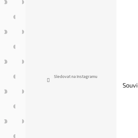
n
e
l
Sledovat na Instagramu
Souvi