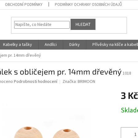
OBCHODNÍ PODMÍNKY
PODMÍNKY OCHRANY OSOBNÍCH ÚDAJŮ
HLEDAT
Kabelky a tašky
Andílci
Dárky
Přívěsky na klíče a kabe
ejem pr. 14mm dřevěný
lek s obličejem pr. 14mm dřevěný
1018
né
noceno
Podrobnosti hodnocení
Značka:
BRIMOON
ní
3 Kč
u
Měrná
Skla
cena:
ek.