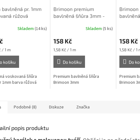
 bavlněná pr. 1mm
Brimoon premium
Brimoon
ovaná růžová
bavlněná šňůra 3mm -
bavlněná
Světle béžová
Růžová
Skladem
(14 ks)
Skladem
(5 ks)
č
158 Kč
158 Kč
Měrná
Měrná
 / 1 m
1,58 Kč / 1 m
1,58 Kč / 1 
cena:
cena:
o košíku
Do košíku
Do ko
ná voskovaná šňůra
Premium bavlněná šňůra
Premium ba
r 1mm barva růžová
Brimoon 3mm
Brimoon 
s
Podobné (8)
Diskuze
Značka
ailní popis produktu