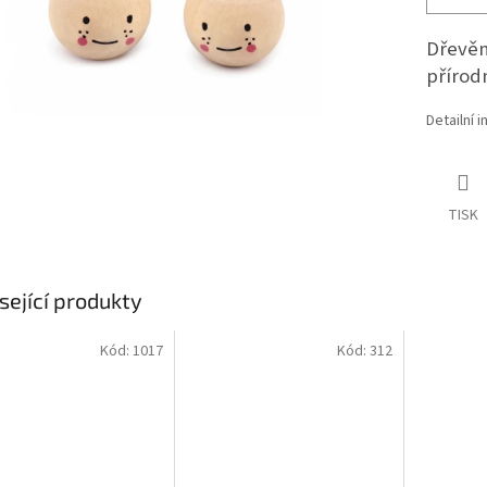
Dřevěn
přírod
Detailní 
TISK
sející produkty
Kód:
1017
Kód:
312