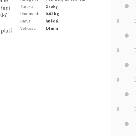
raně
Záruka
:
2 roky
oření
Hmotnost
:
0.02 kg
sků
Barva
:
hnědá
Velikost
:
14 mm
platí