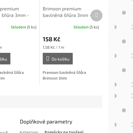
 premium
Brimoon premium
Další
 šňůra 3mm -
bavlněná šňůra 3mm -
produkt
Lahvově zelená
Skladem
(5 ks)
Skladem
(5 ks)
158 Kč
Měrná
m
1,58 Kč / 1 m
cena:
šíku
Do košíku
vlněná šňůra
Premium bavlněná šňůra
3mm
Brimoon 3mm
Doplňkové parametry
Kategorie
:
Pomůcky na tvoření