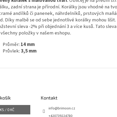
věný korálek s malovanou tváří
. Obličej je na přední st
álku, zadní strana je přírodní. Korálky jsou vhodné na tv
ramé andílků či panenek, náhrdelníků, prstových maňá
d. Díky malbě se od sebe jednotlivé korálky mohou lišit.
žstevní sleva -2% při objednání 3 a více kusů. Tato sleva 
 všechny položky v našem eshopu.
Průměr:
14 mm
Průvlek:
3,5 mm
košík
Kontakt
info
@
brimoon.cz
KS /
0 KČ
+420739224780