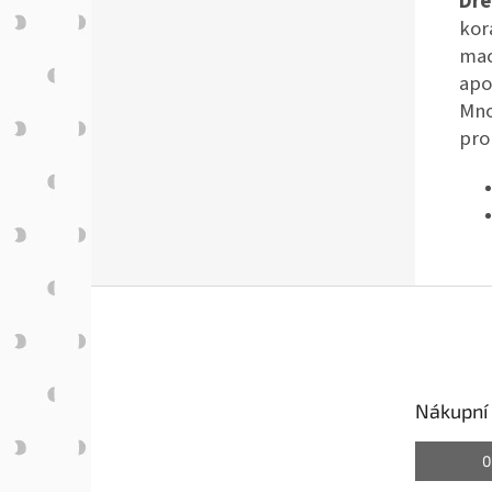
Dře
kor
mac
apo
Mno
pro
Z
á
p
a
t
Nákupní 
í
0