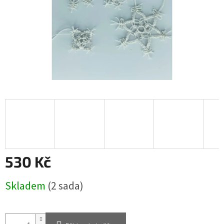
530 Kč
Měrná
Skladem
(2 sada)
cena: