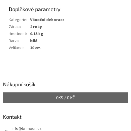
Doplňkové parametry
Kategorie
:
Vánoční dekorace
Záruka
:
2 roky
Hmotnost
:
0.15 kg
Barva
:
bílá
Velikost
:
10 cm
Z
á
p
a
Nákupní košík
t
í
0
KS /
0 KČ
Kontakt
info
@
brimoon.cz