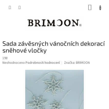
Přejít
NÁKUP
na
obsah
KOŠÍK
Sada závěsných vánočních dekorací
sněhové vločky
198
Průměrné
Neohodnoceno
Podrobnosti hodnocení
Značka:
BRIMOON
hodnocení
produktu
je
0,0
z
5
hvězdiček.