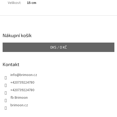
Velikost
:
15 cm
Z
á
p
a
Nákupní košík
t
í
0
KS /
0 KČ
Kontakt
info
@
brimoon.cz
+420739224780
+420739224780
fb Brimoon
brimoon.cz