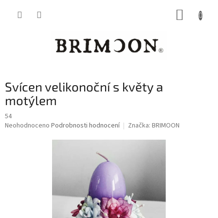
Přejít
NÁKUP
na
obsah
KOŠÍK
Svícen velikonoční s květy a
motýlem
54
Průměrné
Neohodnoceno
Podrobnosti hodnocení
Značka:
BRIMOON
hodnocení
produktu
je
0,0
z
5
hvězdiček.