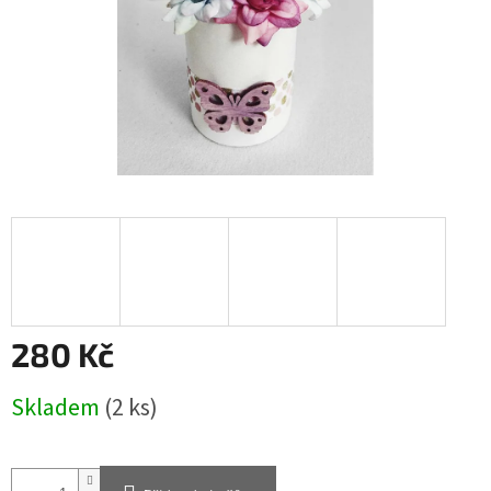
280 Kč
Měrná
Skladem
(2 ks)
cena: