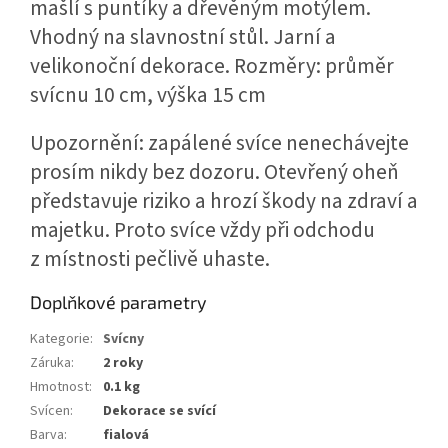
mašlí s puntíky a dřevěným motýlem.
Vhodný na slavnostní stůl. Jarní a
velikonoční dekorace. Rozměry: průměr
svícnu 10 cm, výška 15 cm
Upozornění: zapálené svíce nenechávejte
prosím nikdy bez dozoru. Otevřený oheň
představuje riziko a hrozí škody na zdraví a
majetku. Proto svíce vždy při odchodu
z místnosti pečlivě uhaste.
Doplňkové parametry
Kategorie
:
Svícny
Záruka
:
2 roky
Hmotnost
:
0.1 kg
Svícen
:
Dekorace se svící
Barva
:
fialová