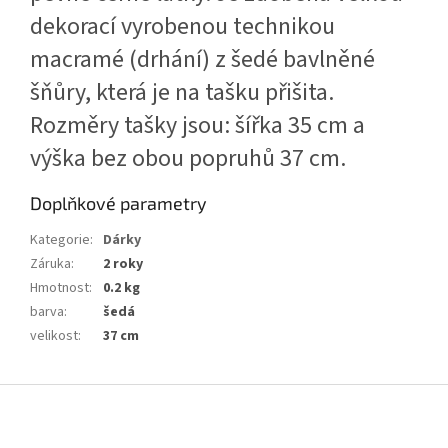
dekorací vyrobenou technikou
macramé (drhání) z šedé bavlněné
šňůry, která je na tašku přišita.
Rozměry tašky jsou: šířka 35 cm a
výška bez obou popruhů 37 cm.
Doplňkové parametry
Kategorie
:
Dárky
Záruka
:
2 roky
Hmotnost
:
0.2 kg
barva
:
šedá
velikost
:
37 cm
Z
á
p