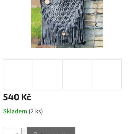
540 Kč
Měrná
Skladem
(2 ks)
cena: