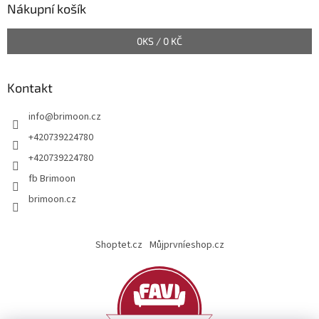
a
Nákupní košík
t
í
0
KS /
0 KČ
Kontakt
info
@
brimoon.cz
+420739224780
+420739224780
fb Brimoon
brimoon.cz
Shoptet.cz
Můjprvníeshop.cz