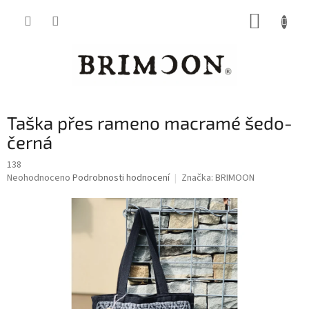
Přejít
NÁKUP
na
obsah
KOŠÍK
Taška přes rameno macramé šedo-
černá
138
Průměrné
Neohodnoceno
Podrobnosti hodnocení
Značka:
BRIMOON
hodnocení
produktu
je
0,0
z
5
hvězdiček.