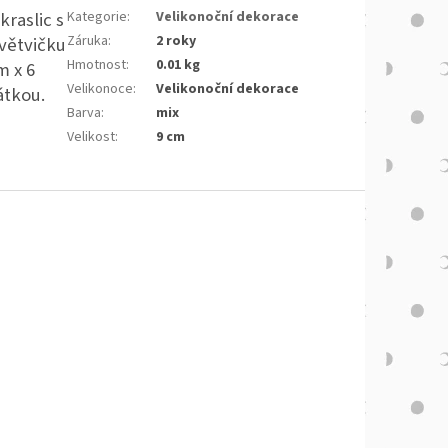
raslic s
Kategorie
:
Velikonoční dekorace
Záruka
:
2 roky
 větvičku
Hmotnost
:
0.01 kg
m x 6
Velikonoce
:
Velikonoční dekorace
átkou.
Barva
:
mix
Velikost
:
9 cm