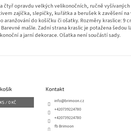
a čtyř opravdu velkých velikonočních, ručně vyšívaných k
ivem zajíčka, slepičky, kuřátka a berušek k zavěšení na
o aranžování do košíčku či ošatky. Rozměry kraslice: 9 c
 Barevné mašle. Zadní strana kraslic je potažena šedou l
ikonoční a jarní dekorace. Ošatka není součástí sady.
košík
Kontakt
info
@
brimoon.cz
KS /
0 KČ
+420739224780
+420739224780
fb Brimoon