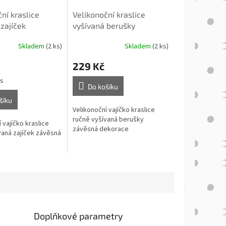
ní kraslice
Velikonoční kraslice
zajíček
vyšívaná berušky
Skladem
(2 ks)
Skladem
(2 ks)
229 Kč
ks
Do košíku
šíku
Velikonoční vajíčko kraslice
ručně vyšívaná berušky
 vajíčko kraslice
závěsná dekorace
vaná zajíček závěsná
Doplňkové parametry