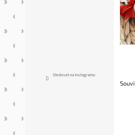
n
e
l
Sledovat na Instagramu
Souvi