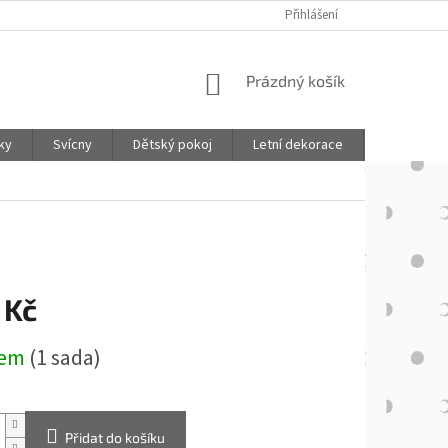
Přihlášení
NÁKUPNÍ
Prázdný košík
KOŠÍK
lky
Svícny
Dětský pokoj
Letní dekorace
Podzimní 
 Kč
dem
(1 sada)
Přidat do košíku