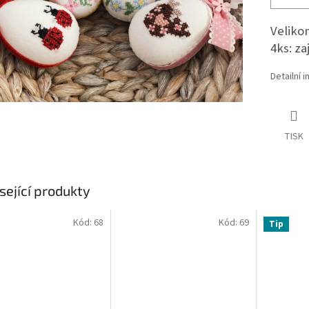
Velikon
4ks: za
Detailní 
TISK
sející produkty
Kód:
68
Kód:
69
Tip