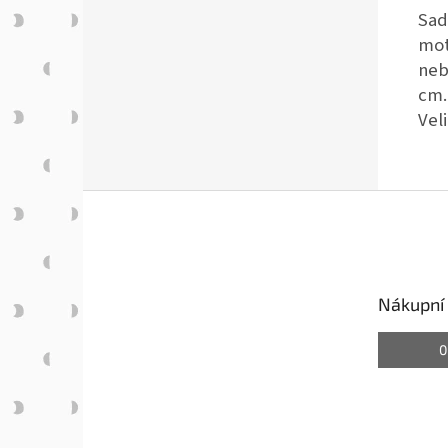
Sad
mot
neb
cm.
Vel
Z
á
p
a
t
Nákupní 
í
0