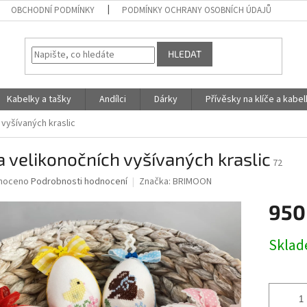
OBCHODNÍ PODMÍNKY
PODMÍNKY OCHRANY OSOBNÍCH ÚDAJŮ
HLEDAT
Kabelky a tašky
Andílci
Dárky
Přívěsky na klíče a kabe
 vyšívaných kraslic
 velikonočních vyšívaných kraslic
72
né
noceno
Podrobnosti hodnocení
Značka:
BRIMOON
ní
950
u
Měrná
Skla
cena:
ek.