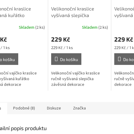
onoční kraslice
Velikonoční kraslice
Velikonoč
aná kuřátko
vyšívaná slepička
vyšívaná 
Skladem
(2 ks)
Skladem
(2 ks)
rné
cení
 Kč
229 Kč
229 Kč
ktu
Měrná
Měrná
/ 1 ks
229 Kč / 1 ks
229 Kč / 1 
cena:
cena:
o košíku
Do košíku
Do ko
ček.
noční vajíčko kraslice
Velikonoční vajíčko kraslice
Velikonoční
vyšívaná kuřátko
ručně vyšívaná slepička
ručně vyší
ná dekorace
závěsná dekorace
dekorace
s
Podobné (8)
Diskuze
Značka
ailní popis produktu