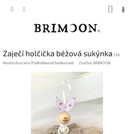
Přejít
NÁKUP
na
obsah
KOŠÍK
Zaječí holčička béžová sukýnka
336
Průměrné
Neohodnoceno
Podrobnosti hodnocení
Značka:
BRIMOON
hodnocení
produktu
je
0,0
z
5
hvězdiček.