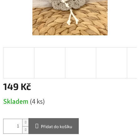
149 Kč
Měrná
Skladem
(4 ks)
cena:
Přidat do košíku