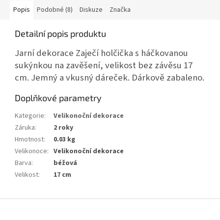
Popis
Podobné (8)
Diskuze
Značka
Detailní popis produktu
Jarní dekorace Zaječí holčička s háčkovanou
sukýnkou na zavěšení, velikost bez závěsu 17
cm. Jemný a vkusný dáreček. Dárkově zabaleno.
Doplňkové parametry
Kategorie
:
Velikonoční dekorace
Záruka
:
2 roky
Hmotnost
:
0.03 kg
Velikonoce
:
Velikonoční dekorace
Barva
:
béžová
Velikost
:
17 cm
Z
á