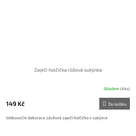
Zaječí holčička růžová sukýnka
Skladem
(4 ks)
149 Kč
Do košíku
Velikonoční dekorace závěsná zaječí holčička v sukýnce