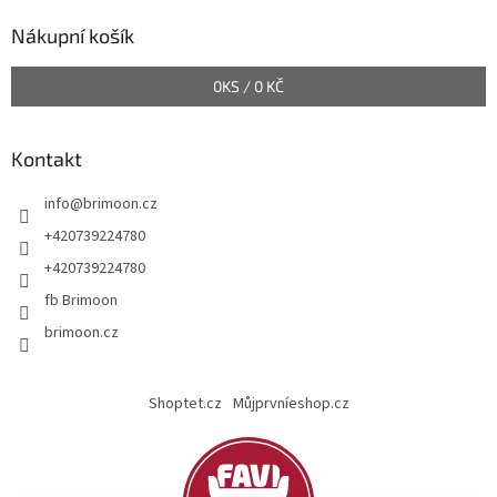
p
a
Nákupní košík
t
í
0
KS /
0 KČ
Kontakt
info
@
brimoon.cz
+420739224780
+420739224780
fb Brimoon
brimoon.cz
Shoptet.cz
Můjprvníeshop.cz