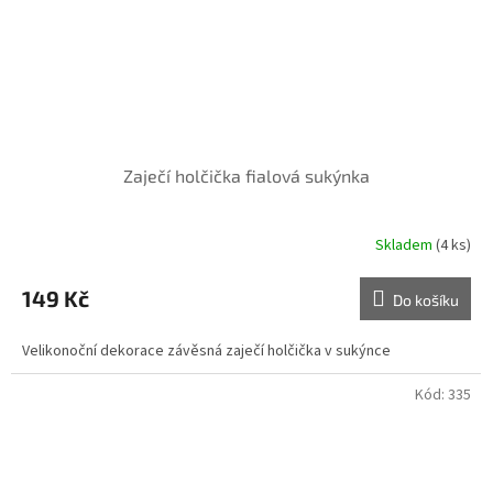
Zaječí holčička fialová sukýnka
Skladem
(4 ks)
149 Kč
Do košíku
Velikonoční dekorace závěsná zaječí holčička v sukýnce
Kód:
335