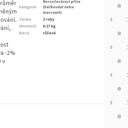
průměr
Nerozčesávací příze
Kategorie
:
(háčkování nebo
vlněným
macramé)
kování.
Záruka
:
2 roky
Hmotnost
:
0.27 kg
rání,
Barva
:
růžová
kost
va -2%
y v