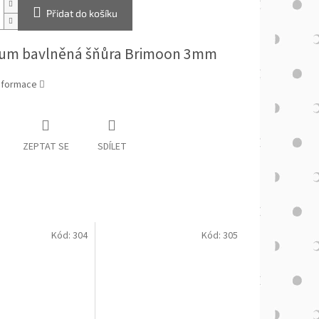
Přidat do košíku
um bavlněná šňůra Brimoon 3mm
informace
ZEPTAT SE
SDÍLET
Kód:
304
Kód:
305