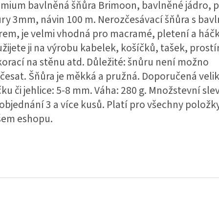
mium bavlněná šňůra Brimoon, bavlněné jádro, 
ry 3mm, návin 100 m. Nerozčesávací šňůra s ba
rem, je velmi vhodná pro macramé, pletení a háč
žijete ji na výrobu kabelek, košíčků, tašek, prostí
orací na stěnu atd. Důležité: šnůru není možno
česat. Šňůra je měkká a pružná. Doporučená veli
ku či jehlice: 5-8 mm. Váha: 280 g. Množstevní sle
 objednání 3 a více kusů. Platí pro všechny položk
šem eshopu.