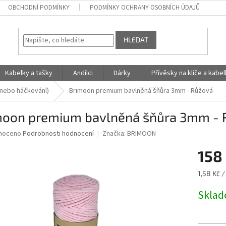
OBCHODNÍ PODMÍNKY
PODMÍNKY OCHRANY OSOBNÍCH ÚDAJŮ
HLEDAT
Kabelky a tašky
Andílci
Dárky
Přívěsky na klíče a kabe
nebo háčkování)
Brimoon premium bavlněná šňůra 3mm - Růžová
moon premium bavlněná šňůra 3mm - 
né
noceno
Podrobnosti hodnocení
Značka:
BRIMOON
ní
158
u
Měrná
1,58 Kč /
cena:
Skla
ek.