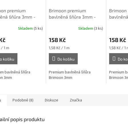
oon premium
Brimoon premium
Brimoon
něná šňůra 3mm -
bavlněná šňůra 3mm -
bavlněná
á
Červená
Fuchsie
Skladem
(5 ks)
Skladem
(3 ks)
Kč
158 Kč
158 Kč
Měrná
Měrná
 / 1 m
1,58 Kč / 1 m
1,58 Kč / 1 
cena:
cena:
o košíku
Do košíku
Do ko
m bavlněná šňůra
Premium bavlněná šňůra
Premium ba
on 3mm
Brimoon 3mm
Brimoon 
s
Podobné (8)
Diskuze
Značka
ailní popis produktu