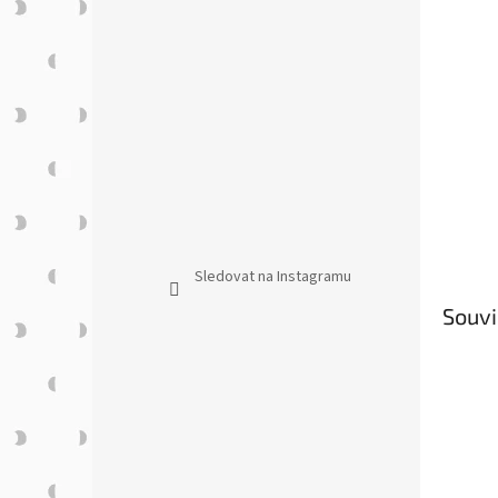
n
e
l
Sledovat na Instagramu
Souvi