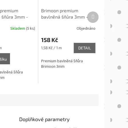
 premium
Brimoon premium
Další
 šňůra 3mm -
bavlněná šňůra 3mm -
produkt
Přírodní
Skladem
(5 ks)
Objednáno
158 Kč
Měrná
m
1,58 Kč / 1 m
DETAIL
cena:
šíku
Premium bavlněná šňůra
Brimoon 3mm
vlněná šňůra
3mm
Doplňkové parametry