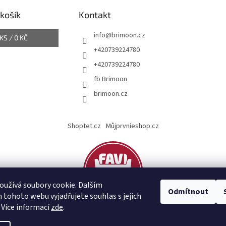
košík
Kontakt
info
@
brimoon.cz
KS /
0 KČ
+420739224780
+420739224780
fb Brimoon
brimoon.cz
Shoptet.cz
Můjprvníeshop.cz
užívá soubory cookie. Dalším
Odmítnout
tohoto webu vyjadřujete souhlas s jejich
 Více informací
zde
.