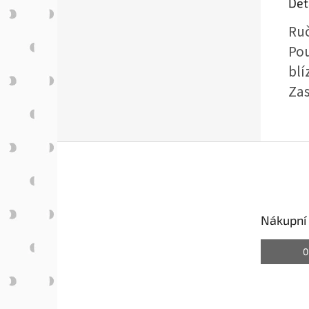
Det
Ruč
Pou
blí
Zas
Z
á
p
a
t
Nákupní 
í
0