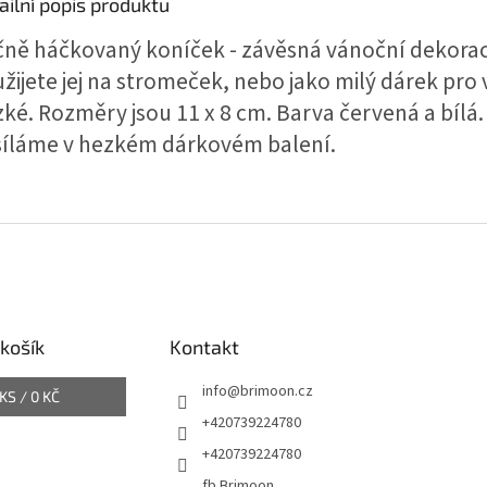
ailní popis produktu
ně háčkovaný koníček - závěsná vánoční dekorac
žijete jej na stromeček, nebo jako milý dárek pro 
zké. Rozměry jsou 11 x 8 cm. Barva červená a bílá.
íláme v hezkém dárkovém balení.
košík
Kontakt
info
@
brimoon.cz
KS /
0 KČ
+420739224780
+420739224780
fb Brimoon