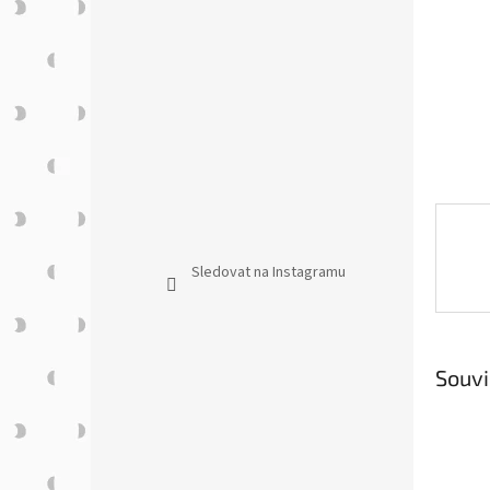
n
e
l
Sledovat na Instagramu
Souvi