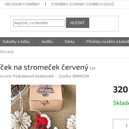
OBCHODNÍ PODMÍNKY
PODMÍNKY OCHRANY OSOBNÍCH ÚDAJŮ
HLEDAT
Kabelky a tašky
Andílci
Dárky
Přívěsky na klíče a kabe
 červený
íček na stromeček červený
330
né
noceno
Podrobnosti hodnocení
Značka:
BRIMOON
ní
320
u
Měrná
Skla
cena:
ek.