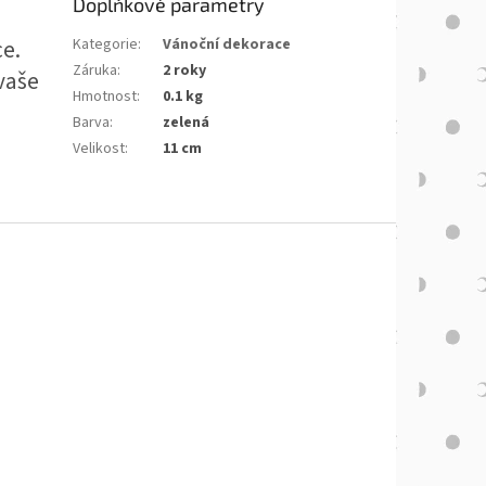
Doplňkové parametry
e.
Kategorie
:
Vánoční dekorace
Záruka
:
2 roky
vaše
Hmotnost
:
0.1 kg
Barva
:
zelená
Velikost
:
11 cm