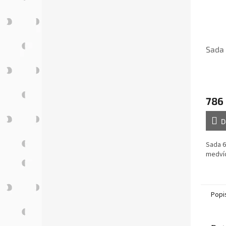
Sada
786
D
Sada 6
medví
Popi