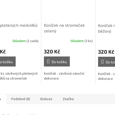
 pletených medvídků
Koníček na stromeček
Koníček 
zelený
béžový
Skladem
(2 sada)
Skladem
(3 ks)
 Kč
320 Kč
320 Kč
o košíku
Do košíku
Do ko
 ks závěsných pletených
Koníček - závěsná vánoční
Koníček - 
dků na stromeček
dekorace
dekorace
s
Podobné (8)
Diskuze
Značka