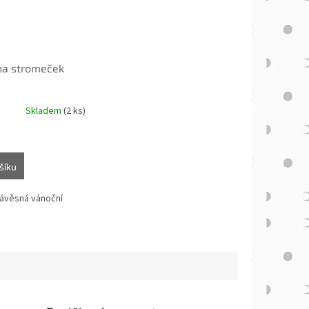
na stromeček
Skladem
(2 ks)
šíku
závěsná vánoční