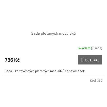
Sada pletených medvídků
Skladem
(2 sada)
786 Kč
Do košíku
Sada 6 ks závěsných pletených medvídků na stromeček
Kód:
330