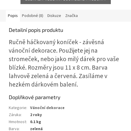
Popis
Podobné (8)
Diskuze
Značka
Detailní popis produktu
Ručně háčkovaný koníček - závěsná
vánoční dekorace. Použijete jej na
stromeček, nebo jako milý dárek pro vaše
blízké. Rozměry jsou 11 x 8 cm. Barva
lahvově zelená a červená. Zasíláme v
hezkém dárkovém balení.
Doplňkové parametry
Kategorie
:
Vánoční dekorace
Záruka
:
2 roky
Hmotnost
:
0.1 kg
Barva
:
zelená