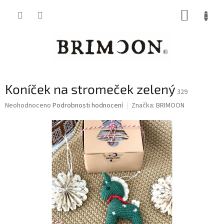
Přejít
NÁKUP
na
obsah
KOŠÍK
Koníček na stromeček zelený
329
Průměrné
Neohodnoceno
Podrobnosti hodnocení
Značka:
BRIMOON
hodnocení
produktu
je
0,0
z
5
hvězdiček.