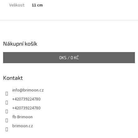
Velikost
:
11 cm
Z
á
p
a
Nákupní košík
t
í
0
KS /
0 KČ
Kontakt
info
@
brimoon.cz
+420739224780
+420739224780
fb Brimoon
brimoon.cz