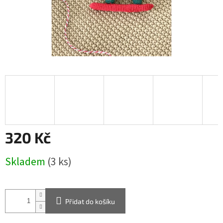
320 Kč
Měrná
Skladem
(3 ks)
cena:
Přidat do košíku