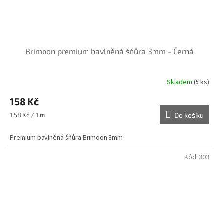
Brimoon premium bavlněná šňůra 3mm - Černá
Skladem
(5 ks)
158 Kč
Měrná
1,58 Kč / 1 m
Do košíku
cena:
Premium bavlněná šňůra Brimoon 3mm
Kód:
303