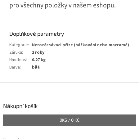
pro všechny položky v našem eshopu.
Doplňkové parametry
Kategorie
:
Nerozčesávací příze (háčkování nebo macramé)
Záruka
:
2 roky
Hmotnost
:
0.27 kg
Barva
:
bílá
Z
á
p
a
Nákupní košík
t
í
0
KS /
0 KČ