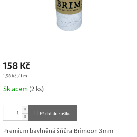
158 Kč
Měrná
1,58 Kč / 1 m
cena:
Skladem
(2 ks)
Přidat do košíku
Premium bavlněná šňůra Brimoon 3mm