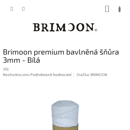
Přejít
NÁKUP
na
obsah
KOŠÍK
Brimoon premium bavlněná šňůra
3mm - Bílá
301
Průměrné
Neohodnoceno
Podrobnosti hodnocení
Značka:
BRIMOON
hodnocení
produktu
je
0,0
z
5
hvězdiček.