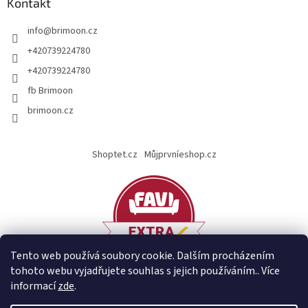
Kontakt
info
@
brimoon.cz
+420739224780
+420739224780
fb Brimoon
brimoon.cz
Shoptet.cz
Můjprvníeshop.cz
Tento web používá soubory cookie. Dalším procházením
tohoto webu vyjadřujete souhlas s jejich používáním.. Více
informací
zde
.