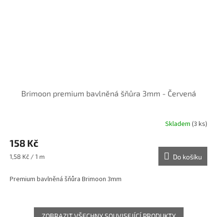
Brimoon premium bavlněná šňůra 3mm - Červená
Skladem
(3 ks)
158 Kč
Měrná
1,58 Kč / 1 m
Do košíku
cena:
Premium bavlněná šňůra Brimoon 3mm
ZOBRAZIT VŠECHNY SOUVISEJÍCÍ PRODUKTY